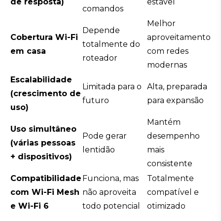
de resposta)
estável
comandos
Melhor
Depende
Cobertura Wi-Fi
aproveitamento
totalmente do
em casa
com redes
roteador
modernas
Escalabilidade
Limitada para o
Alta, preparada
(crescimento de
futuro
para expansão
uso)
Mantém
Uso simultâneo
Pode gerar
desempenho
(várias pessoas
lentidão
mais
+ dispositivos)
consistente
Compatibilidade
Funciona, mas
Totalmente
com Wi-Fi Mesh
não aproveita
compatível e
e Wi-Fi 6
todo potencial
otimizado