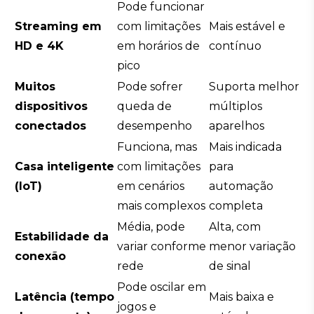
Pode funcionar
Streaming em
com limitações
Mais estável e
HD e 4K
em horários de
contínuo
pico
Muitos
Pode sofrer
Suporta melhor
dispositivos
queda de
múltiplos
conectados
desempenho
aparelhos
Funciona, mas
Mais indicada
Casa inteligente
com limitações
para
(IoT)
em cenários
automação
mais complexos
completa
Média, pode
Alta, com
Estabilidade da
variar conforme
menor variação
conexão
rede
de sinal
Pode oscilar em
Latência (tempo
Mais baixa e
jogos e