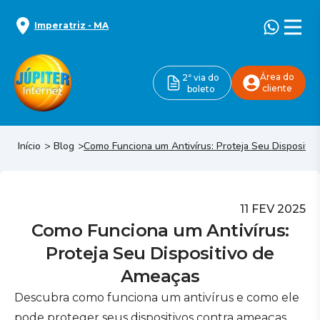
Imperatriz
-
MA
Área do
2ª via do
cliente
boleto
Início
Blog
Como Funciona um Antivírus: Proteja Seu Dispositi
11 FEV 2025
Como Funciona um Antivírus:
Proteja Seu Dispositivo de
Ameaças
Descubra como funciona um antivírus e como ele
pode proteger seus dispositivos contra ameaças,