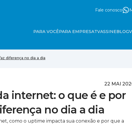
Fale conosco
M
PARA VOCÊ
PARA EMPRESA
TV
ASSINE
BLOG
faz diferença no dia a dia
22 MAI 202
a internet: o que é e por
iferença no dia a dia
rnet, como o uptime impacta sua conexão e por que a