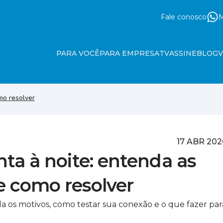
Fale conosco
M
PARA VOCÊ
PARA EMPRESA
TV
ASSINE
BLOG
omo resolver
17 ABR 202
enta à noite: entenda as
e como resolver
da os motivos, como testar sua conexão e o que fazer par