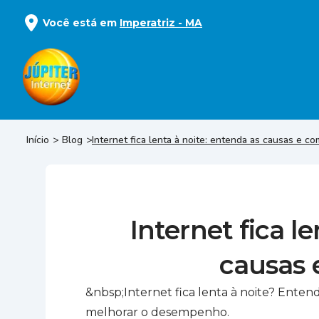
Você está em
Imperatriz
-
MA
Início
Blog
Internet fica lenta à noite: entenda as causas e c
Internet fica l
causas 
&nbsp;Internet fica lenta à noite? Enten
melhorar o desempenho.