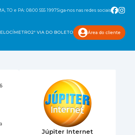
A, TO e PA:
0800 555 1997
Siga-nos nas redes sociais
VELOCÍMETRO
2ª VIA DO BOLETO
Área do
cliente
6
a
Júpiter Internet