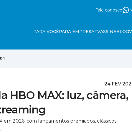
Fale conosco
M
PARA VOCÊ
PARA EMPRESA
TV
ASSINE
BLOG
ing
24 FEV 202
da HBO MAX: luz, câmera,
treaming
 em 2026, com lançamentos premiados, clássicos
.