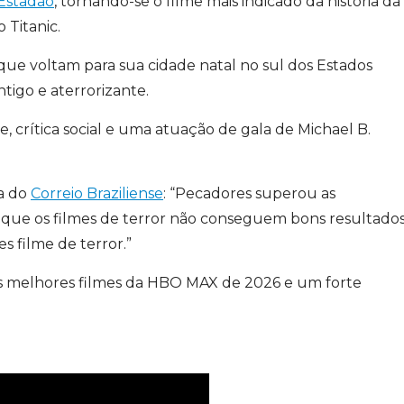
Estadão
, tornando-se o filme mais indicado da história da
 Titanic.
ue voltam para sua cidade natal no sul dos Estados
igo e aterrorizante.
 crítica social e uma atuação de gala de Michael B.
a do
Correio Braziliense
: “Pecadores superou as
e que os filmes de terror não conseguem bons resultado
s filme de terror.”
s melhores filmes da HBO MAX de 2026 e um forte