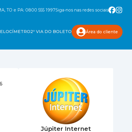
A, TO e PA:
0800 555 1997
Siga-nos nas redes sociais
VELOCÍMETRO
2ª VIA DO BOLETO
Área do
cliente
6
Júpiter Internet