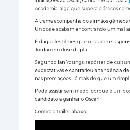
indicações ao Oscar, conforme pontua o
Academia, algo que supera clássicos como
A trama acompanha dois irmãos gêmeos q
Unidos e acabam encontrando um mal ant
É daqueles filmes que misturam suspense,
Jordan em dose dupla.
Segundo Ian Youngs, repórter de cultur
expectativas e contrariou a tendência d
nas premiações... é mais do que um simple
Pode assistir sem medo, porque é um do
candidato a ganhar o Oscar!
Confira o trailer abaixo: