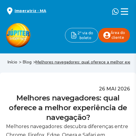
Imperatriz
-
MA
Área do
2ª via do
cliente
boleto
Início
Blog
Melhores navegadores: qual oferece a melhor exper
26 MAI 2026
Melhores navegadores: qual
oferece a melhor experiência de
navegação?
Melhores navegadores: descubra diferenças entre
Chrome, Firefox, Edge, Opera e Safari em