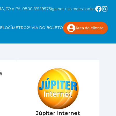
A, TO e PA:
0800 555 1997
Siga-nos nas redes sociais
VELOCÍMETRO
2ª VIA DO BOLETO
Área do
cliente
6
Júpiter Internet