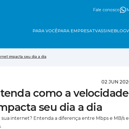
Fale conosco
M
PARA VOCÊ
PARA EMPRESA
TV
ASSINE
BLOG
net impacta seu dia a dia
02 JUN 202
tenda como a velocidade
impacta seu dia a dia
 sua internet? Entenda a diferença entre Mbps e MB/s e
.