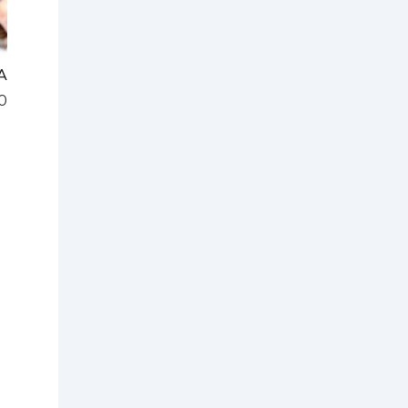
A
0
e