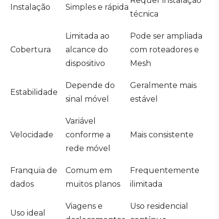
Requer instalação
Instalação
Simples e rápida
técnica
Limitada ao
Pode ser ampliada
Cobertura
alcance do
com roteadores e
dispositivo
Mesh
Depende do
Geralmente mais
Estabilidade
sinal móvel
estável
Variável
Velocidade
conforme a
Mais consistente
rede móvel
Franquia de
Comum em
Frequentemente
dados
muitos planos
ilimitada
Viagens e
Uso residencial
Uso ideal