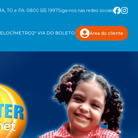
A, TO e PA:
0800 555 1997
Siga-nos nas redes sociais
VELOCÍMETRO
2ª VIA DO BOLETO
Área do
cliente