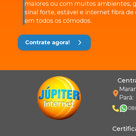
maiores ou com muitos ambientes, g
sinal forte, estável e internet fibra d
em todos os cômodos.
Contrate agora!
Centr
Maran
Pará
:
08
Certifi