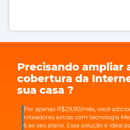
Precisando ampliar 
cobertura da Intern
sua casa ?
Por apenas R$29,90/mês, você adicio
roteadores extras com tecnologia Me
6 ao seu plano. Essa solução é ideal p