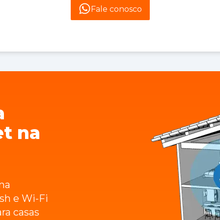
Fale conosco
a
et na
na
sh e Wi-Fi
ara casas