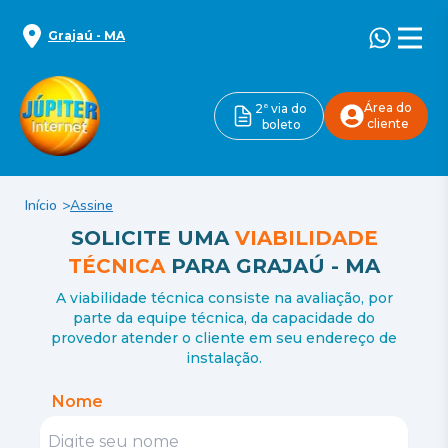
Grajaú
-
MA
Área do
2ª via do
cliente
boleto
Início
Assine
SOLICITE UMA
VIABILIDADE
TÉCNICA
PARA
GRAJAÚ
-
MA
A viabilidade técnica consiste na avaliação, por
parte da equipe técnica, da capacidade do
provedor atender o cliente em seu endereço de
instalação.
Nome