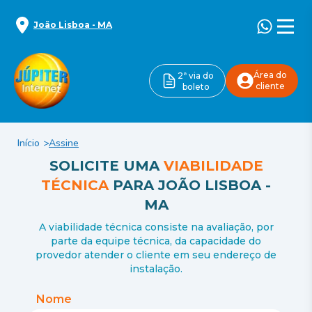
João Lisboa
-
MA
Área do
2ª via do
cliente
boleto
Início
Assine
SOLICITE UMA
VIABILIDADE
TÉCNICA
PARA
JOÃO LISBOA
-
MA
A viabilidade técnica consiste na avaliação, por
parte da equipe técnica, da capacidade do
provedor atender o cliente em seu endereço de
instalação.
Nome