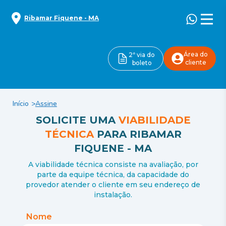
Ribamar Fiquene
-
MA
Área do
2ª via do
cliente
boleto
Início
Assine
SOLICITE UMA
VIABILIDADE
TÉCNICA
PARA
RIBAMAR
FIQUENE
-
MA
A viabilidade técnica consiste na avaliação, por
parte da equipe técnica, da capacidade do
provedor atender o cliente em seu endereço de
instalação.
Nome