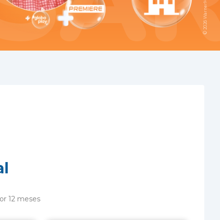
SAR
2026
©
al
por 12 meses