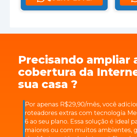
Precisando ampliar 
cobertura da Intern
sua casa ?
Por apenas R$29,90/mês, você adicio
roteadores extras com tecnologia Me
6 ao seu plano. Essa solução é ideal p
maiores ou com muitos ambientes, g