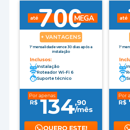
700
MEGA
até
até
+ VANTAGENS
1º mensalidade vence 30 dias após a
1º men
instalação
Inclusos:
Incl
Instalação
I
Roteador Wi-Fi 6
R
Suporte técnico
S
Por apenas:
Por 
134
,
90
R$
R$
/mês
QUERO ESTE!