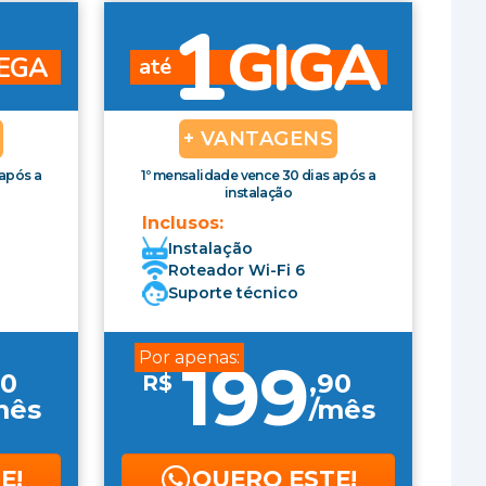
0
1
GIGA
EGA
até
+ VANTAGENS
 após a
1º mensalidade vence 30 dias após a
instalação
Inclusos:
Instalação
Roteador Wi-Fi 6
Suporte técnico
Por apenas:
199
0
,
90
R$
mês
/mês
E!
QUERO ESTE!