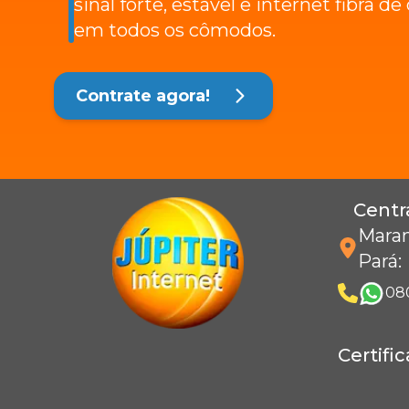
sinal forte, estável e internet fibra d
em todos os cômodos.
Contrate agora!
Centr
Maran
Pará
:
08
Certifi