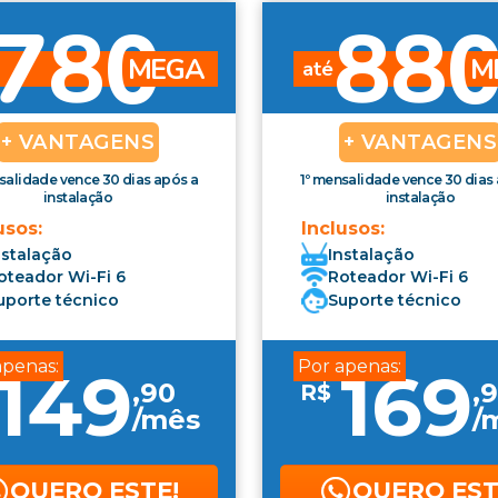
780
88
MEGA
M
até
+ VANTAGENS
+ VANTAGENS
salidade vence 30 dias após a
1º mensalidade vence 30 dias
instalação
instalação
usos:
Inclusos:
nstalação
Instalação
oteador Wi-Fi 6
Roteador Wi-Fi 6
uporte técnico
Suporte técnico
apenas:
Por apenas:
149
169
,
90
,
9
R$
/mês
/
QUERO ESTE!
QUERO EST