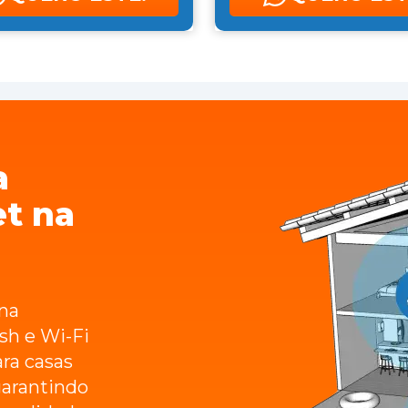
a
et na
na
sh e Wi-Fi
ara casas
arantindo