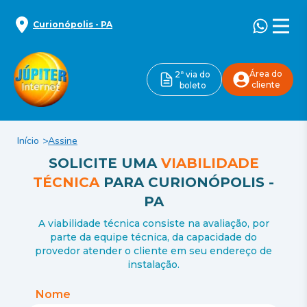
Curionópolis
-
PA
Área do
2ª via do
cliente
boleto
Início
Assine
SOLICITE UMA
VIABILIDADE
TÉCNICA
PARA
CURIONÓPOLIS
-
PA
A viabilidade técnica consiste na avaliação, por
parte da equipe técnica, da capacidade do
provedor atender o cliente em seu endereço de
instalação.
Nome