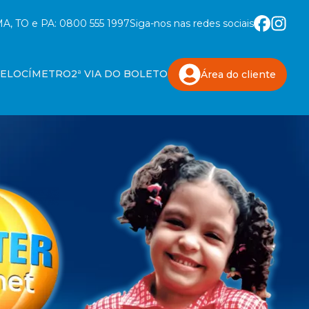
A, TO e PA:
0800 555 1997
Siga-nos nas redes sociais
VELOCÍMETRO
2ª VIA DO BOLETO
Área do
cliente