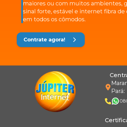
maiores ou com muitos ambientes, g
sinal forte, estável e internet fibra d
em todos os cômodos.
Contrate agora!
Centr
Maran
Pará
:
08
Certifi