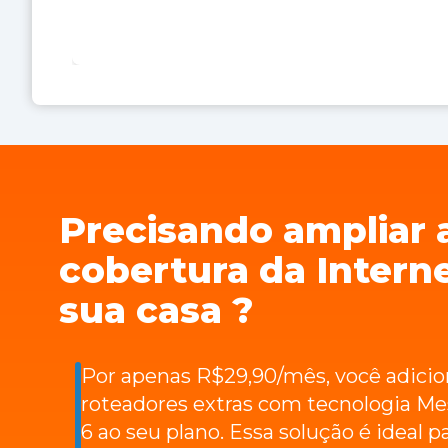
Precisando ampliar 
cobertura da Intern
sua casa ?
Por apenas R$29,90/mês, você adicio
roteadores extras com tecnologia Me
6 ao seu plano. Essa solução é ideal p