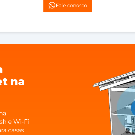
Fale conosco
a
et na
na
sh e Wi-Fi
ara casas