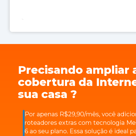
Precisando ampliar 
cobertura da Intern
sua casa ?
Por apenas R$29,90/mês, você adicio
roteadores extras com tecnologia Me
6 ao seu plano. Essa solução é ideal p