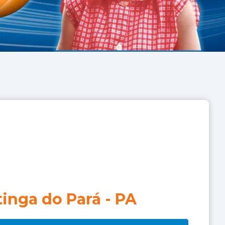
tinga do Pará
-
PA