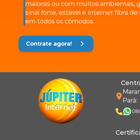
maiores ou com muitos ambientes, g
sinal forte, estável e internet fibra d
em todos os cômodos.
Contrate agora!
Centr
Maran
Pará
:
08
Certifi