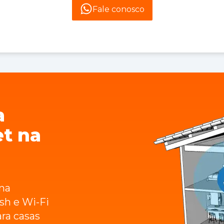
Fale conosco
a
et na
na
sh e Wi-Fi
ara casas