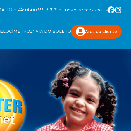
A, TO e PA:
0800 555 1997
Siga-nos nas redes sociais
VELOCÍMETRO
2ª VIA DO BOLETO
Área do
cliente