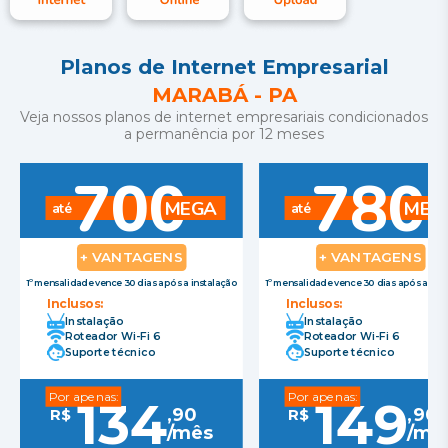
Planos de Internet Empresarial
MARABÁ
-
PA
Veja nossos planos de internet empresariais condicionados
a permanência por 12 meses
700
780
MEGA
MEG
até
até
+ VANTAGENS
+ VANTAGENS
1º mensalidade vence 30 dias após a instalação
1º mensalidade vence 30 dias após a ins
Inclusos:
Inclusos:
Instalação
Instalação
Roteador Wi-Fi 6
Roteador Wi-Fi 6
Suporte técnico
Suporte técnico
Por apenas:
Por apenas:
134
149
,
90
,
90
R$
R$
/mês
/mê