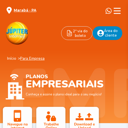
Marabá
-
PA
Área do
2ª via do
cliente
boleto
EM
Início
Para Empresa
PLANOS
EMPRESARIAIS
Conheça e assine o plano ideal para o seu negócio!