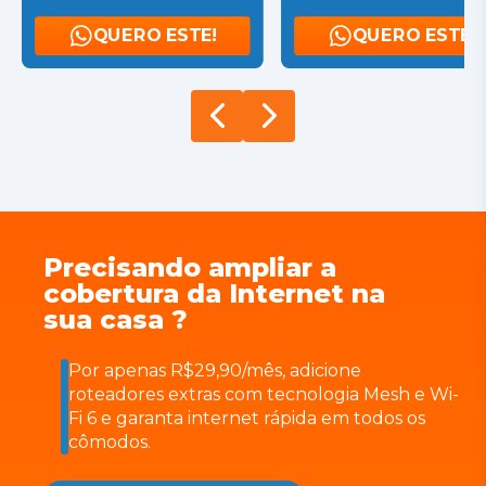
QUERO ESTE!
QUERO ESTE!
Precisando ampliar a
cobertura da Internet na
sua casa ?
Por apenas R$29,90/mês, adicione
roteadores extras com tecnologia Mesh e Wi-
Fi 6 e garanta internet rápida em todos os
cômodos.