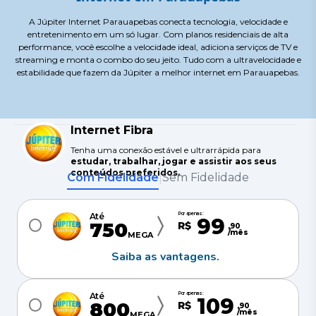
A Júpiter Internet Parauapebas conecta tecnologia, velocidade e
entretenimento em um só lugar. Com planos residenciais de alta
performance, você escolhe a velocidade ideal, adiciona serviços de TV e
streaming e monta o combo do seu jeito. Tudo com a ultravelocidade e
estabilidade que fazem da Júpiter a melhor internet em Parauapebas.
Internet Fibra
Tenha uma conexão estável e ultrarrápida para
estudar, trabalhar, jogar e assistir aos seus
conteúdos preferidos.
Com Fidelidade
Sem Fidelidade
|
Por apenas:
Até
99
750
R$
,
90
/mês
MEGA
Saiba as vantagens.
Por apenas:
Até
109
800
R$
,
90
/mês
MEGA