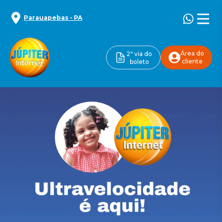
Parauapebas
-
PA
Área do
2ª via do
cliente
boleto