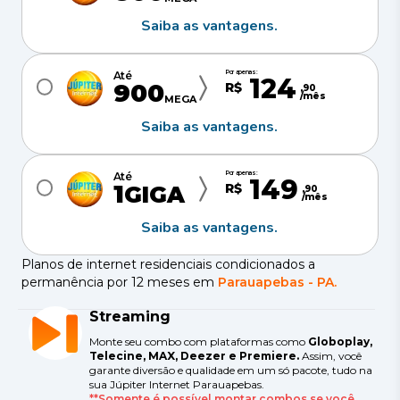
Saiba as vantagens.
Por apenas:
Até
124
900
R$
,
90
/mês
MEGA
Saiba as vantagens.
Por apenas:
Até
149
1
R$
GIGA
,
90
/mês
Saiba as vantagens.
Planos de internet residenciais condicionados a
permanência por 12 meses em
Parauapebas
-
PA
.
Streaming
Monte seu combo com plataformas como
Globoplay,
Telecine, MAX, Deezer e Premiere.
Assim, você
garante diversão e qualidade em um só pacote, tudo na
sua Júpiter Internet Parauapebas.
**Somente é possível montar combos se você