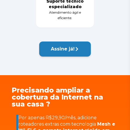
Suporte técnico
especializado
Atendimento ágil e
eficiente.
Assine já!
Precisando ampliar a
cobertura da Internet na
sua casa ?
Por apenas R$29,90/mês, adicione
roteadores extras com tecnologia
Mesh e