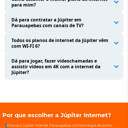
conexão estável, alta velocidade e atendimento de
para mim?
verdade
Dá para contratar a Júpiter em
Parauapebas com canais de TV?
Fale
Todos os planos de internet da Júpiter vêm
conosco
Globoplay, Telecine, MAX e outros.
com WI-FI 6?
falando conosco.
tecnologia mais moderna do mercado
Dá para jogar, fazer videochamadas e
assistir vídeos em 4K com a internet da
Júpiter?
Por que escolher a Júpiter Internet?
Porque a Júpiter Internet Parauapebas une tecnologia de ponta,