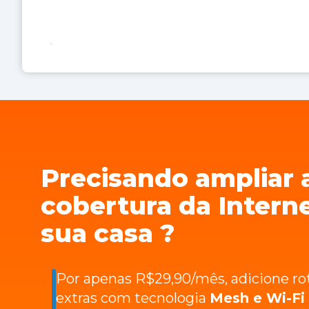
Precisando ampliar 
cobertura da Intern
sua casa ?
Por apenas R$29,90/mês, adicione ro
extras com tecnologia
Mesh e Wi-Fi 