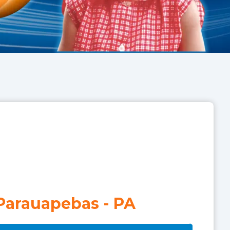
Parauapebas
-
PA