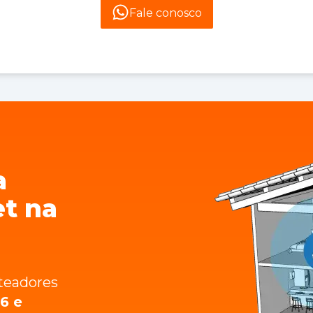
Fale conosco
a
et na
teadores
6 e