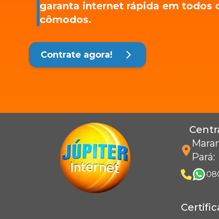
garanta internet rápida em todos 
cômodos.
Contrate agora!
Centr
Maran
Pará
:
08
Certifi