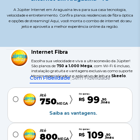
A Júpiter Internet em Araguaína leva para sua casa tecnologia,
velocidade e entretenimento. Confira planos residenciais de fibra óptica
e opções de streaming! Aqui, você monta o combo de internet do seu
jeito e aproveita a melhor experiência online da região.
Internet Fibra
Escolha sua velocidade e viva a ultraconexão da Júpiter!
São planos de
750 a 1.000 Mega
, com Wi-Fi 6 incluso,
instalação gratuita e vantagens exclusivas como suporte
técnico especializado e o aplicativo de leitura
Skeelo
.
Com Fidelidade
Sem Fidelidade
|
Por apenas:
Até
99
750
R$
,
90
/mês
MEGA
Saiba as vantagens.
Por apenas:
Até
109
800
R$
,
90
/mês
MEGA