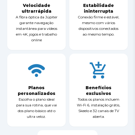
Velocidade
Estabilidade
ultrarrápida
ininterrupta
A fibra óptica da Júpiter
Conexão firme e estável,
garante navegação
mesmo com vários
instantânea para vídeos
dispositivos conectados
em 4K, jogos e trabalho
ao mesmo tempo.
online
Planos
Benefícios
personalizados
exclusivos
Escolha o plano ideal
Todos os planos incluem
para sua rotina, que vai
Wi-Fi 6, instalação grátis,
dos plano básico até o
Skeelo e 32 canais de TV
ultra veloz.
aberta.