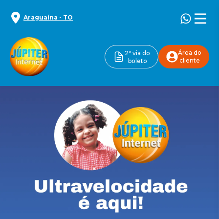
Araguaína
-
TO
Área do
2ª via do
cliente
boleto