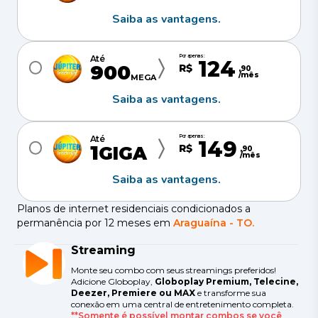
Saiba as vantagens.
Por apenas:
Até
124
900
R$
,
90
/mês
MEGA
Saiba as vantagens.
Por apenas:
Até
149
1
R$
GIGA
,
90
/mês
Saiba as vantagens.
Planos de internet residenciais condicionados a
permanência por 12 meses em
Araguaína
-
TO
.
Streaming
Monte seu combo com seus streamings preferidos!
Adicione Globoplay,
Globoplay Premium, Telecine,
Deezer, Premiere ou MAX
e transforme sua
conexão em uma central de entretenimento completa.
**Somente é possível montar combos se você