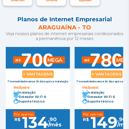
Planos de Internet Empresarial
ARAGUAÍNA
-
TO
Veja nossos planos de internet empresariais condicionados
a permanência por 12 meses
700
780
MEGA
MEG
até
até
+ VANTAGENS
+ VANTAGENS
1º mensalidade vence 30 dias após a instalação
1º mensalidade vence 30 dias após a ins
Inclusos:
Inclusos:
Instalação
Instalação
Roteador Wi-Fi 6
Roteador Wi-Fi 6
Suporte técnico
Suporte técnico
Por apenas:
Por apenas:
134
149
,
90
,
90
R$
R$
/mês
/mê