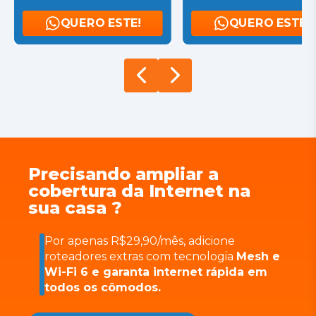
QUERO ESTE!
QUERO ESTE!
Precisando ampliar a
cobertura da Internet na
sua casa ?
Por apenas R$29,90/mês, adicione
roteadores extras com tecnologia
Mesh e
Wi-Fi 6 e garanta internet rápida em
todos os cômodos.