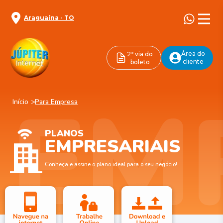
Araguaína
-
TO
Área do
2ª via do
cliente
boleto
EM
Início
Para Empresa
PLANOS
EMPRESARIAIS
Conheça e assine o plano ideal para o seu negócio!