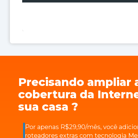
Precisando ampliar 
cobertura da Intern
sua casa ?
Por apenas R$29,90/mês, você adicio
roteadores extras com tecnologia Me