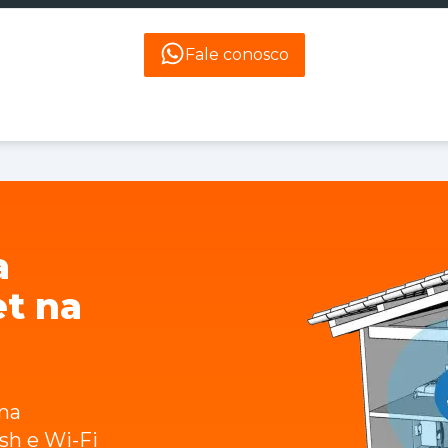
Fale conosco
a
et na
na
sh e Wi-Fi