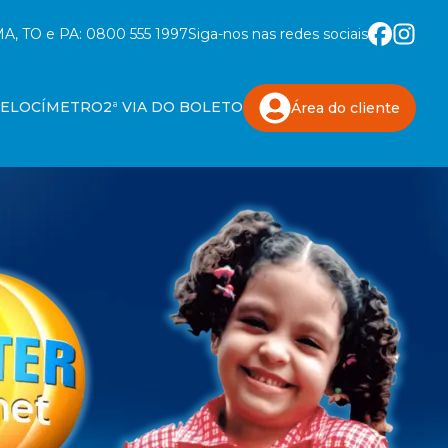
A, TO e PA:
0800 555 1997
Siga-nos nas redes sociais
VELOCÍMETRO
2ª VIA DO BOLETO
Área do
cliente