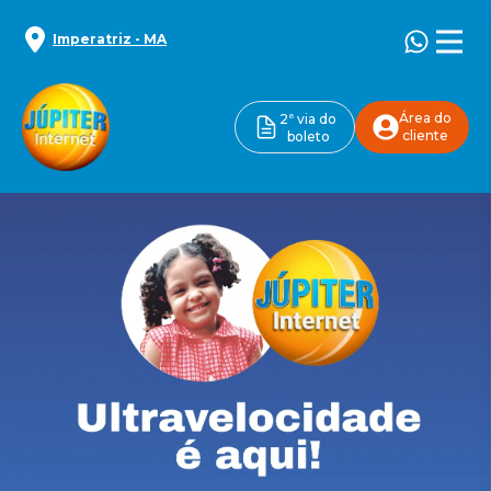
Imperatriz
-
MA
Área do
2ª via do
cliente
boleto