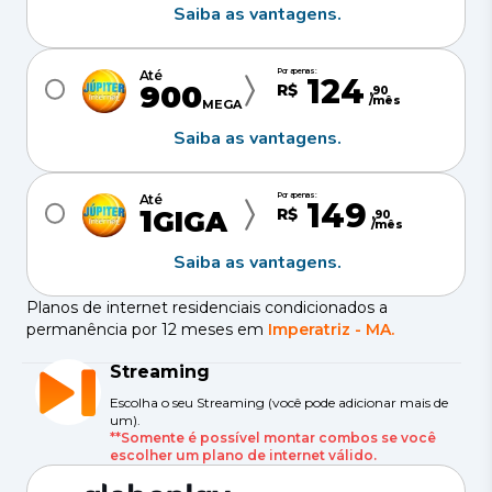
Saiba as vantagens.
Por apenas:
Até
124
900
R$
,
90
/mês
MEGA
Saiba as vantagens.
Por apenas:
Até
149
1
R$
GIGA
,
90
/mês
Saiba as vantagens.
Planos de internet residenciais condicionados a
permanência por 12 meses em
Imperatriz
-
MA
.
Streaming
Escolha o seu Streaming (você pode adicionar mais de
um).
**Somente é possível montar combos se você
escolher um plano de internet válido.