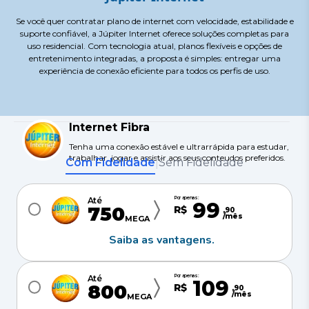
Se você quer contratar plano de internet com velocidade, estabilidade e
suporte confiável, a Júpiter Internet oferece soluções completas para
uso residencial. Com tecnologia atual, planos flexíveis e opções de
entretenimento integradas, a proposta é simples: entregar uma
experiência de conexão eficiente para todos os perfis de uso.
Internet Fibra
Tenha uma conexão estável e ultrarrápida para estudar,
trabalhar, jogar e assistir aos seus conteudos preferidos.
Com Fidelidade
Sem Fidelidade
|
Por apenas:
Até
99
750
R$
,
90
/mês
MEGA
Saiba as vantagens.
Por apenas:
Até
109
800
R$
,
90
/mês
MEGA