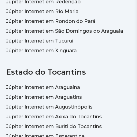
Júpiter Internet em
Redenção
Júpiter Internet em
Rio Maria
Júpiter Internet em
Rondon do Pará
Júpiter Internet em
São Domingos do Araguaia
Júpiter Internet em
Tucuruí
Júpiter Internet em
Xinguara
Estado do
Tocantins
Júpiter Internet em
Araguaína
Júpiter Internet em
Araguatins
Júpiter Internet em
Augustinópolis
Júpiter Internet em
Axixá do Tocantins
Júpiter Internet em
Buriti do Tocantins
Júpiter Internet em
Esperantina