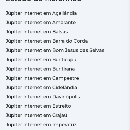
Júpiter Internet em
Açailândia
Júpiter Internet em
Amarante
Júpiter Internet em
Balsas
Júpiter Internet em
Barra do Corda
Júpiter Internet em
Bom Jesus das Selvas
Júpiter Internet em
Buriticupu
Júpiter Internet em
Buritirana
Júpiter Internet em
Campestre
Júpiter Internet em
Cidelândia
Júpiter Internet em
Davinópolis
Júpiter Internet em
Estreito
Júpiter Internet em
Grajaú
Júpiter Internet em
Imperatriz