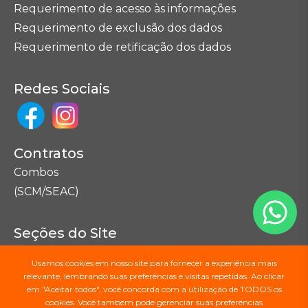
Requerimento de acesso às informações
Requerimento de exclusão dos dados
Requerimento de retificação dos dados
Redes Sociais
Contratos
Combos
(SCM/SEAC)
Seções do Site
Mapa do Site
Usamos cookies em nosso site para fornecer a experiência mais
relevante, lembrando suas preferências e visitas repetidas. Ao clicar
em "Aceitar todos", você concorda com a utilização de TODOS os
cookies. Você também pode gerenciar suas preferências