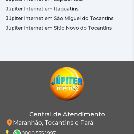
Júpiter Internet em
Itaguatins
Júpiter Internet em
São Miguel do Tocantins
Júpiter Internet em
Sitio Novo do Tocantins
Central de Atendimento
Maranhão, Tocantins e Pará
:
0800 555 1997