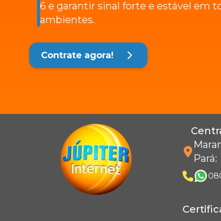
6 e garantir sinal forte e estável em t
ambientes.
Contrate agora!
Centr
Maran
Pará
:
08
Certifi