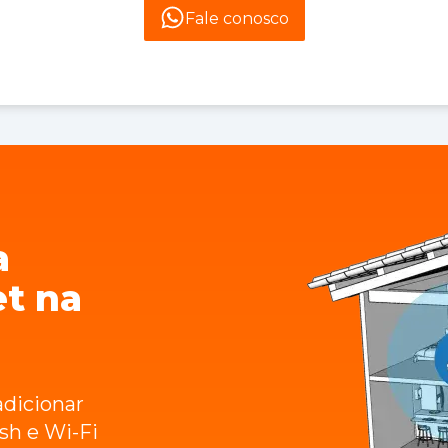
Fale conosco
a
et na
dicionar
sh e Wi-Fi