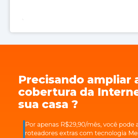
Precisando ampliar 
cobertura da Intern
sua casa ?
Por apenas R$29,90/mês, você pode a
roteadores extras com tecnologia Me