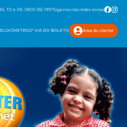
A, TO e PA:
0800 555 1997
Siga-nos nas redes sociais
VELOCÍMETRO
2ª VIA DO BOLETO
Área do
cliente