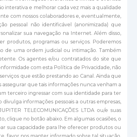
o interativa e melhorar cada vez mais a qualidade
amente com nossos colaboradores e, eventualmente,
ção pessoal não identificável (anonimizada) que
sonalizar sua navegação na Internet. Além disso,
ecer produtos, programas ou serviços. Poderemos
aso de uma ordem judicial ou intimação. Também
petente. Os agentes e/ou contratados do site que
onformidade com esta Política de Privacidade, não
s serviços que estão prestando ao Canal. Ainda que
s assegurar que tais informações nunca venham a
um terceiro ingressar com sua identidade para ter
o divulga informações pessoais a outras empresas,
s da JUPITER TELECOMUNICAÇÕES LTDA ou/e suas
sto, clique no botão abaixo. Em algumas ocasiões, o
oar sua capacidade para lhe oferecer produtos ou
te, favor nos manter informado sobre tal situação.