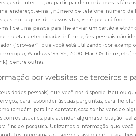
rviços de internet, ou participar de um de nossos fóruns
ome, endereço, e-mail, número de telefone, número de f
rviços. Em alguns de nossos sites, você poderá fornece
ail de uma pessoa para lhe enviar um cartão eletrônic
s coletar determinadas informações pessoais não ident
ador ("browser") que você está utilizando (por exemplo: N
r exemplo, Windows '95, 98, 2000, Mac OS, Linux, etc.)
nk), dentre outras.
ormação por websites de terceiros e 
 seus dados pessoais) que você nos disponibilizou ou q
erviços; para responder às suas perguntas; para lhe of
como também, para lhe contatar, caso tenha vencido al
 com os usuários, para atender alguma solicitação reali
ra fins de pesquisa. Utilizamos a informação que você n
produtos, programas ou serviços, assim como para lhes 