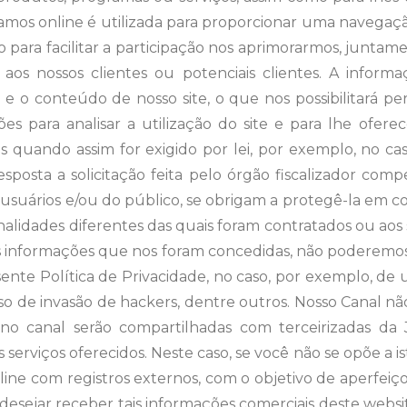
amos online é utilizada para proporcionar uma navegaçã
o para facilitar a participação nos aprimorarmos, junt
aos nossos clientes ou potenciais clientes. A informa
 o conteúdo de nosso site, o que nos possibilitará per
ões para analisar a utilização do site e para lhe ofer
 quando assim for exigido por lei, por exemplo, no c
posta a solicitação feita pelo órgão fiscalizador com
 usuários e/ou do público, se obrigam a protegê-la em c
inalidades diferentes das quais foram contratados ou ao
s informações que nos foram concedidas, não poderemo
nte Política de Privacidade, no caso, por exemplo, de 
aso de invasão de hackers, dentre outros. Nosso Canal nã
as no canal serão compartilhadas com terceirizada
s serviços oferecidos. Neste caso, se você não se opõe a i
ine com registros externos, com o objetivo de aperfeiç
desejar receber tais informações comerciais deste websi