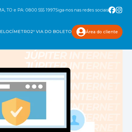
A, TO e PA:
0800 555 1997
Siga-nos nas redes sociais
VELOCÍMETRO
2ª VIA DO BOLETO
Área do
cliente