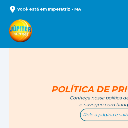
Você está em
Imperatriz
-
MA
POLÍTICA DE PR
Conheça nossa política d
e navegue com tranqu
Role a página e saib