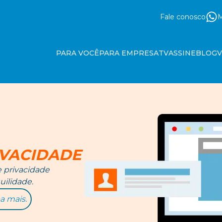
Fale conosco
M
PARA VOCÊ
PARA EMPRESA
TV
ASSINE
BLOG
IVACIDADE
e privacidade
ilidade.
a mais.