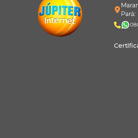
Maran
Pará
:
08
Certifi