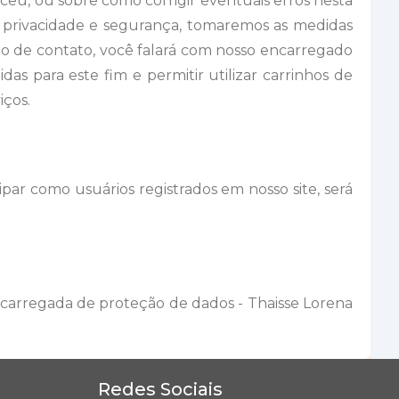
eu, ou sobre como corrigir eventuais erros nesta
ua privacidade e segurança, tomaremos as medidas
eção de contato, você falará com nosso encarregado
s para este fim e permitir utilizar carrinhos de
iços.
ipar como usuários registrados em nosso site, será
ncarregada de proteção de dados - Thaisse Lorena
Redes Sociais