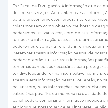
Ex.: Canal de Divulgação. A informação que colet
dos nossos serviços. Aproveitamos esta informaçã
para oferecer produtos, programas ou serviços 
coletamos tem como objetivo melhorar o design e
poderemos utilizar o conjunto de tais informaç
fornecer a informação pessoal que armazenamos
poderemos divulgar a referida informação em res
vierem ter acesso à informação pessoal de nossos
podendo, então, utilizar estas informações para f
tomemos as medidas necessárias para proteger a
ser divulgadas de forma incompatível com a prese
acesso a esta informação pessoal, ou então, no c
no entanto, suas informações pessoais obtid
subsidiárias para fins de melhoria na qualidade do
Canal poderá combinar a informação recebida onl
serviços que possam ser de seu interesse. Se não 