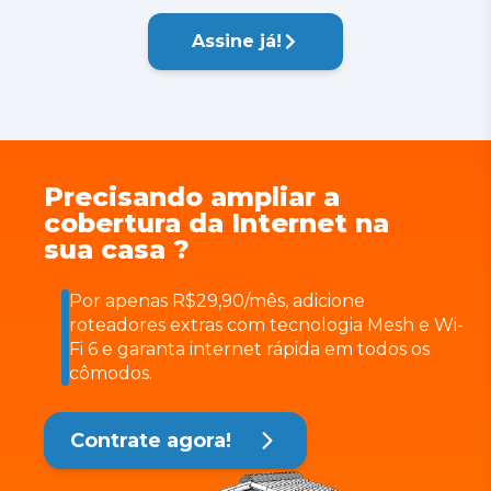
Assine já!
Precisando ampliar a
cobertura da Internet na
sua casa ?
Por apenas R$29,90/mês, adicione
roteadores extras com tecnologia Mesh e Wi-
Fi 6 e garanta internet rápida em todos os
cômodos.
Contrate agora!