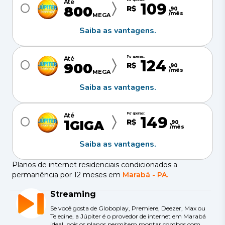
Até
109
800
R$
,
90
/mês
MEGA
Saiba as vantagens.
Por apenas:
Até
124
900
R$
,
90
/mês
MEGA
Saiba as vantagens.
Por apenas:
Até
149
1
R$
GIGA
,
90
/mês
Saiba as vantagens.
Planos de internet residenciais condicionados a
permanência por 12 meses em
Marabá
-
PA
.
Streaming
Se você gosta de Globoplay, Premiere, Deezer, Max ou
Telecine, a Júpiter é o provedor de internet em Marabá
ideal, pois os planos permitem montar combos com