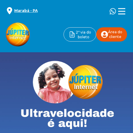
Marabá
-
PA
Área do
2ª via do
cliente
boleto